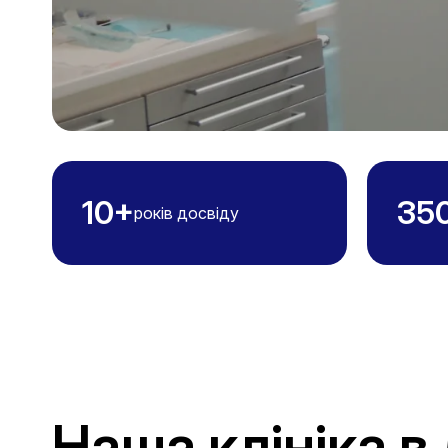
10+
35
років досвіду
Наша клініка в