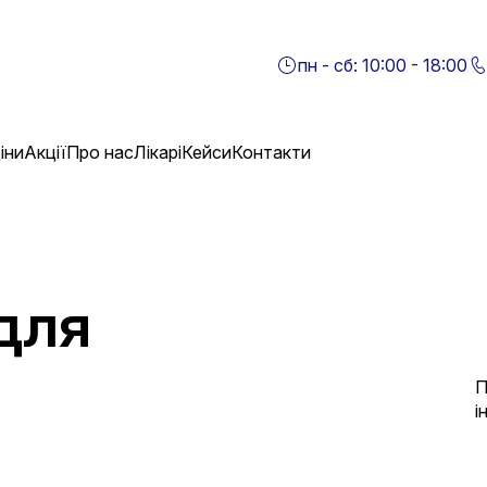
пн - сб: 10:00 - 18:00
іни
Акції
Про нас
Лікарі
Кейси
Контакти
для
П
і