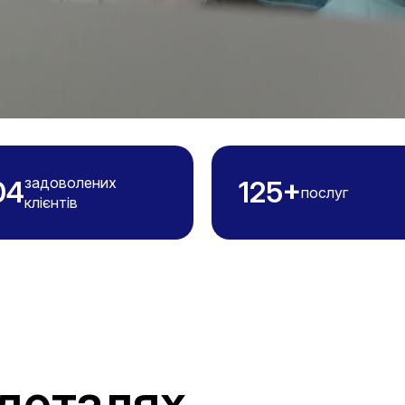
задоволених
04
125+
послуг
клієнтів
 деталях