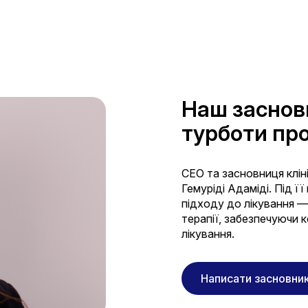
Наш заснов
турботи пр
CEO та засновниця клін
Гемуріді Адаміді. Під ї
підходу до лікування —
терапії, забезпечуючи 
лікування.
Написати засновни