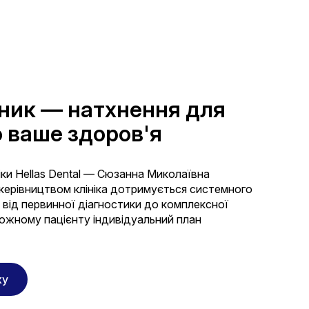
ник — натхнення для
о ваше здоров'я
іки Hellas Dental — Сюзанна Миколаївна
ї керівництвом клініка дотримується системного
 від первинної діагностики до комплексної
кожному пацієнту індивідуальний план
ку