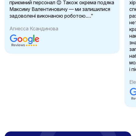
приємний персонал 😌 Також окрема подяка
хі
Максиму Валентиновичу — ми залишилися
сп
задоволені виконаною роботою.…"
ра
не
Агнесса Ксандинова
кр
на
зн
за
на
мо
і п
El