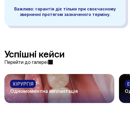
Важливо: гарантія діє тільки при своєчасному
зверненні протягом зазначеного терміну.
Успішні кейси
Перейти до галереї
ХІРУРГІЯ
Одномоментна імплантація
О
Детальніше
Де