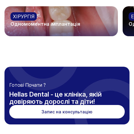
ХІРУРГІЯ
Одномоментна імплантація
О
Детальніше
Де
Готові Почати ?
Hellas Dental - це клініка, якій
довіряють дорослі та діти!
Запис на консультацію