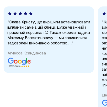
"Слава Христу, що вирішили встановлювати
"Кл
імпланти саме в цій клініці. Дуже уважний і
ви
приємний персонал 😌 Також окрема подяка
хі
Максиму Валентиновичу — ми залишилися
сп
задоволені виконаною роботою.…"
ра
не
Агнесса Ксандинова
кр
на
зн
за
на
мо
і п
El