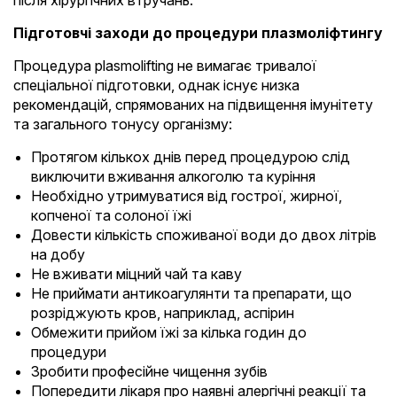
після хірургічних втручань.
Підготовчі заходи до процедури плазмоліфтингу
Процедура plasmolifting не вимагає тривалої
спеціальної підготовки, однак існує низка
рекомендацій, спрямованих на підвищення імунітету
та загального тонусу організму:
Протягом кількох днів перед процедурою слід
виключити вживання алкоголю та куріння
Необхідно утримуватися від гострої, жирної,
копченої та солоної їжі
Довести кількість споживаної води до двох літрів
на добу
Не вживати міцний чай та каву
Не приймати антикоагулянти та препарати, що
розріджують кров, наприклад, аспірин
Обмежити прийом їжі за кілька годин до
процедури
Зробити професійне чищення зубів
Попередити лікаря про наявні алергічні реакції та