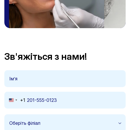
Зв'яжіться з нами!
+1
United
States
+1
Оберіть філіал