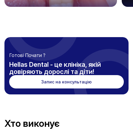
Детальніше
Де
Готові Почати ?
Hellas Dental - це клініка, якій
довіряють дорослі та діти!
Запис на консультацію
Хто виконує