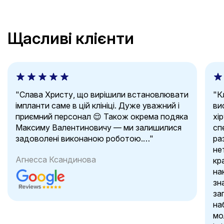
Щасливі клієнти
"Слава Христу, що вирішили встановлювати
"Кл
імпланти саме в цій клініці. Дуже уважний і
ви
приємний персонал 😌 Також окрема подяка
хі
Максиму Валентиновичу — ми залишилися
сп
задоволені виконаною роботою.…"
ра
не
Агнесса Ксандинова
кр
на
зн
за
на
мо