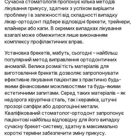
Сучасна стоматологія пропонує кілька методів
лікування прикусу, здатних з успіхом вирішити
проблему і в залежності від складності випадку
лікар-ортодонт підбере відповідні брекети, трейнери,
елайнери або капи. В окремих випадках лікування
взагалі може обмежитися лише виконанням
комплексу профілактичних вправ.
Установка брекетів, мабуть, сьогодні – найбільш
популярний метод виправлення ортодонтичних
аномалій. Велика розмаїтість матеріалів для
виготовлення брекетів дозволяє запропонувати
ефективне лікування пацієнтам з практично будь-
якими фінансовими можливостями та будь-якими
естетичними запитами. Серед таких матеріалів – як
недорога хірургічна сталь, так і кераміка, штучні
прозорі сапфіри або дорогоцінні метали.
Кваліфікований стоматолог-ортодонт запропонує
пацієнтові найбільш відповідну для його випадку
сучасну брекет-систему, здатну в максимально
короткі терміни забезпечити зміну прикусу.