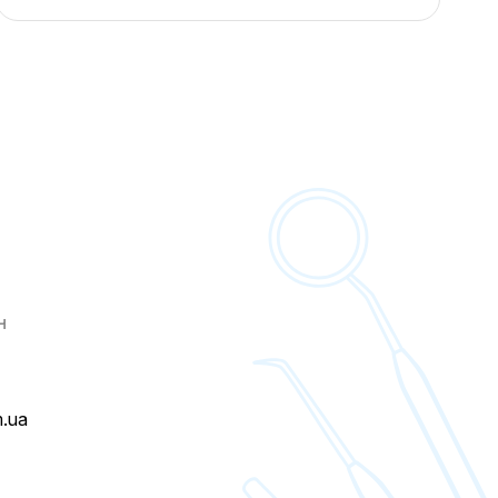
н
m.ua