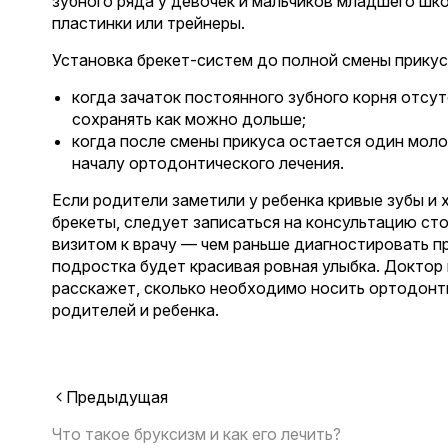
зубного ряда у девочек и мальчиков младшего шк
пластинки или трейнеры.
Установка брекет-систем до полной смены прикус
когда зачаток постоянного зубного корня отсу
сохранять как можно дольше;
когда после смены прикуса остается один моло
началу ортодонтического лечения.
Если родители заметили у ребенка кривые зубы и 
брекеты, следует записаться на консультацию ст
визитом к врачу — чем раньше диагностировать пр
подростка будет красивая ровная улыбка. Доктор
расскажет, сколько необходимо носить ортодонти
родителей и ребенка.
Предыдущая
Что такое бруксизм и как его лечить?