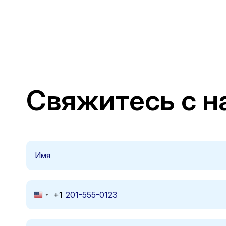
Свяжитесь с н
+1
United
States
+1