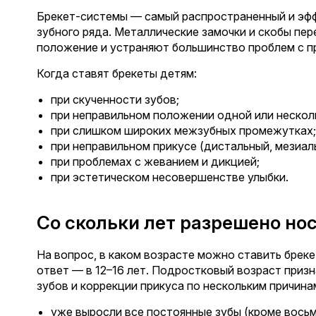
Брекет-системы — самый распространенный и эф
зубного ряда. Металлические замочки и скобы пе
положение и устраняют большинство проблем с п
Когда ставят брекеты детям:
при скученности зубов;
при неправильном положении одной или несколь
при слишком широких межзубных промежутках;
при неправильном прикусе (дистальный, мезиаль
при проблемах с жеванием и дикцией;
при эстетическом несовершенстве улыбки.
Со скольки лет разрешено но
На вопрос, в каком возрасте можно ставить брек
ответ — в 12–16 лет. Подростковый возраст при
зубов и коррекции прикуса по нескольким причина
уже выросли все постоянные зубы (кроме вось